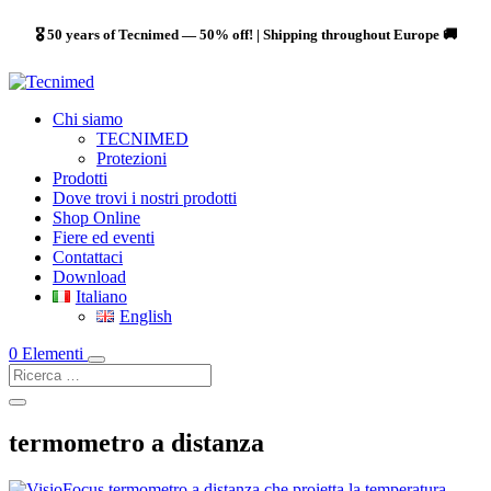
🎖️ 50 years of Tecnimed — 50% off! | Shipping throughout Europe 🚚
Chi siamo
TECNIMED
Protezioni
Prodotti
Dove trovi i nostri prodotti
Shop Online
Fiere ed eventi
Contattaci
Download
Italiano
English
0 Elementi
termometro a distanza