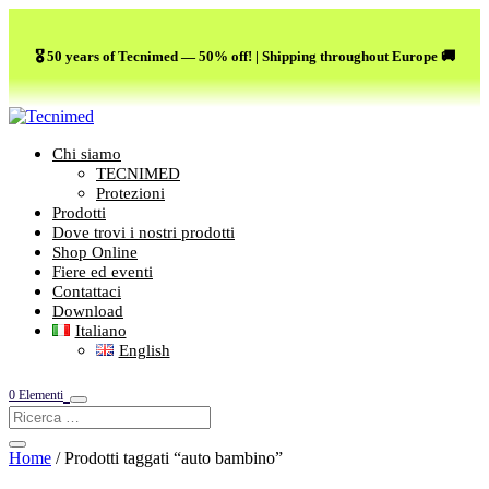
🎖️ 50 years of Tecnimed — 50% off! | Shipping throughout Europe 🚚
Chi siamo
TECNIMED
Protezioni
Prodotti
Dove trovi i nostri prodotti
Shop Online
Fiere ed eventi
Contattaci
Download
Italiano
English
0 Elementi
Home
/ Prodotti taggati “auto bambino”