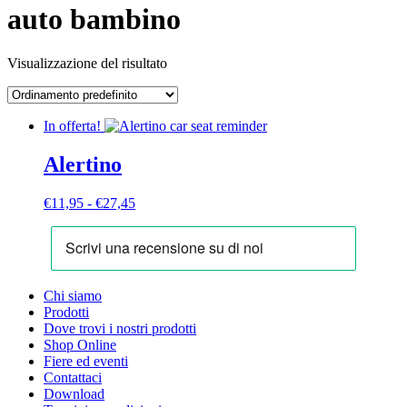
auto bambino
Visualizzazione del risultato
In offerta!
Alertino
Fascia
€
11,95
-
€
27,45
di
prezzo:
da
€11,95
a
Chi siamo
€27,45
Prodotti
Dove trovi i nostri prodotti
Shop Online
Fiere ed eventi
Contattaci
Download