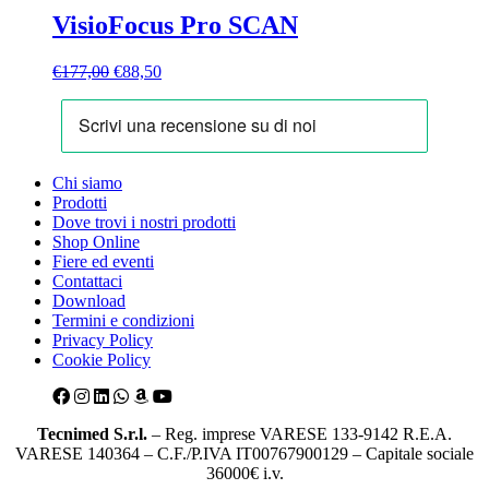
€199,00.
€99,50.
VisioFocus Pro SCAN
Il
Il
€
177,00
€
88,50
prezzo
prezzo
originale
attuale
era:
è:
€177,00.
€88,50.
Chi siamo
Prodotti
Dove trovi i nostri prodotti
Shop Online
Fiere ed eventi
Contattaci
Download
Termini e condizioni
Privacy Policy
Cookie Policy
Tecnimed S.r.l.
– Reg. imprese VARESE 133-9142 R.E.A.
VARESE 140364 – C.F./P.IVA IT00767900129 – Capitale sociale
36000€ i.v.