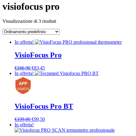
visiofocus pro
Visualizzazione di 3 risultati
In offerta!
VisioFocus Pro
Il
Il
€
166,90
€
83,45
prezzo
prezzo
In offerta!
originale
attuale
APP
era:
è:
€166,90.
€83,45.
GRATIS
VisioFocus Pro BT
Il
Il
€
199,00
€
99,50
prezzo
prezzo
In offerta!
originale
attuale
era:
è: