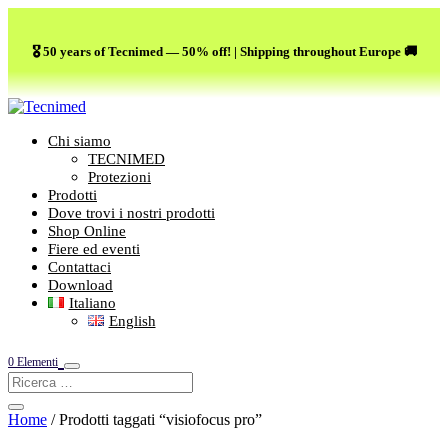
🎖️ 50 years of Tecnimed — 50% off! | Shipping throughout Europe 🚚
Chi siamo
TECNIMED
Protezioni
Prodotti
Dove trovi i nostri prodotti
Shop Online
Fiere ed eventi
Contattaci
Download
Italiano
English
0 Elementi
Home
/ Prodotti taggati “visiofocus pro”