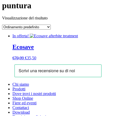
puntura
Visualizzazione del risultato
In offerta!
Ecosave
Il
Il
€
70,99
€
35,50
prezzo
prezzo
originale
attuale
era:
è:
€70,99.
€35,50.
Chi siamo
Prodotti
Dove trovi i nostri prodotti
Shop Online
Fiere ed eventi
Contattaci
Download