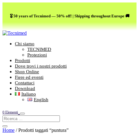
🎖️ 50 years of Tecnimed — 50% off! | Shipping throughout Europe 🚚
Chi siamo
TECNIMED
Protezioni
Prodotti
Dove trovi i nostri prodotti
Shop Online
Fiere ed eventi
Contattaci
Download
Italiano
English
0 Elementi
Home
/ Prodotti taggati “puntura”